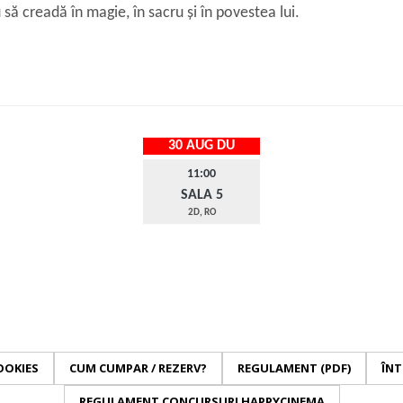
u să creadă în magie, în sacru și în povestea lui.
30 AUG DU
11:00
SALA 5
2D, RO
OOKIES
CUM CUMPAR / REZERV?
REGULAMENT (PDF)
ÎNT
REGULAMENT CONCURSURI HAPPYCINEMA