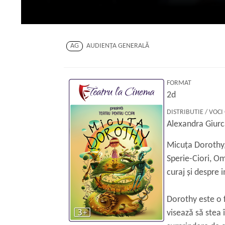
AG
AUDIENŢA GENERALĂ
FORMAT
2d
DISTRIBUTIE / VOCI
Alexandra Giurc
Micuța Dorothy, p
Sperie-Ciori, Om
curaj și despre 
Dorothy este o f
visează să stea 