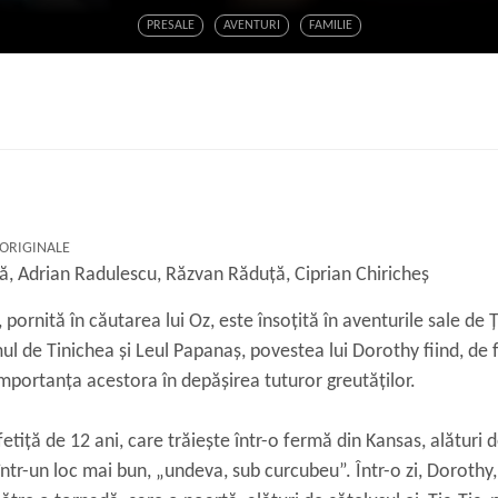
PRESALE
AVENTURI
FAMILIE
 ORIGINALE
ă, Adrian Radulescu, Răzvan Răduță, Ciprian Chiricheș
ornită în căutarea lui Oz, este însoțită în aventurile sale de Țic
ul de Tinichea și Leul Papanaș, povestea lui Dorothy fiind, de f
importanța acestora în depășirea tuturor greutăților.
etiţă de 12 ani, care trăieşte într-o fermă din Kansas, alături d
într-un loc mai bun, „undeva, sub curcubeu”. Într-o zi, Dorothy, 