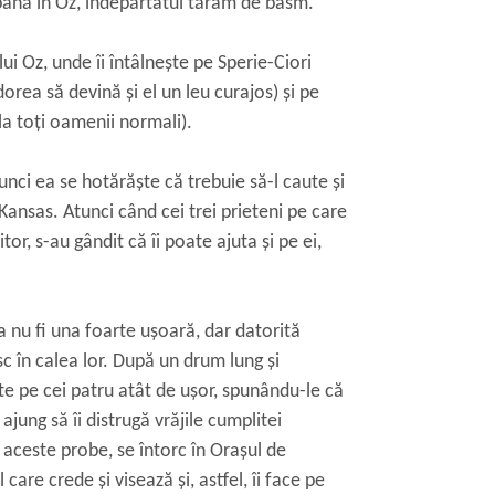
, până în Oz, îndepărtatul tărâm de basm.
i Oz, unde îi întâlneşte pe Sperie-Ciori
orea să devină şi el un leu curajos) şi pe
 la toţi oamenii normali).
nci ea se hotărăşte că trebuie să-l caute şi
 Kansas. Atunci când cei trei prieteni pe care
or, s-au gândit că îi poate ajuta şi pe ei,
 a nu fi una foarte uşoară, dar datorită
c în calea lor. După un drum lung şi
ute pe cei patru atât de uşor, spunându-le că
ajung să îi distrugă vrăjile cumplitei
aceste probe, se întorc în Orașul de
are crede și visează și, astfel, îi face pe