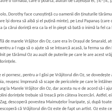
ătre o tornadă, care o poartă, alături de căţeluşul ei, Țic-Țic
lo, Dorothy face cunoştinţă cu oamenii din ţinuturile tărâmulu
re îşi dorea să aibă şi el puţină minte), pe Leul Papanaș (care d
 (a cărui dorinţă era ca la el în piept să bată o inimă la fel ca
ă de marele Vrăjitor din Oz, care era în Oraşul de Smarald, atu
 pentru a-l ruga să o ajute să se întoarcă acasă, la ferma sa din
nit pe tărâmul Oz au auzit de puterile pe care le are acest vrăjit
dorinţele.
e ei pornesc, pentru a-l găsi pe Vrăjitorul din Oz, se dovedeşte
uia, reușesc împreună să scape de pericolele pe care le întâlnes
ung la Marele Vrăjitor din Oz, dar acesta nu e de acord să-i aj
lini dorinţele trebuie să treacă prin câteva încercări. Astfel, ei 
Zag, descoperă povestea Maimuţelor Înaripate, şi, după toate 
scoperă că Vrăjitorul din Oz este de fapt un artist. Oz este cel c