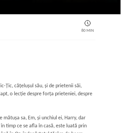
80 MIN
-Țic, cățelușul său, și de prietenii săi,
apt, o lecție despre forța prieteniei, despre
e mătuşa sa, Em, şi unchiul ei, Harry, dar
în timp ce se afla în casă, este luată prin