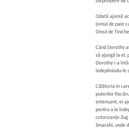
surprindere de c
Odată ajunsă aco
(omul de paie ca
Omul de Tinichea
Când Dorothy afl
să ajungă la el,
Dorothy i-a întâl
îndeplinindu-le 
Călătoria în car
puterilor fiecăr
extenuant, ei aj
pentru a le îndep
cotoroanțe Zug 
Smarald, unde de