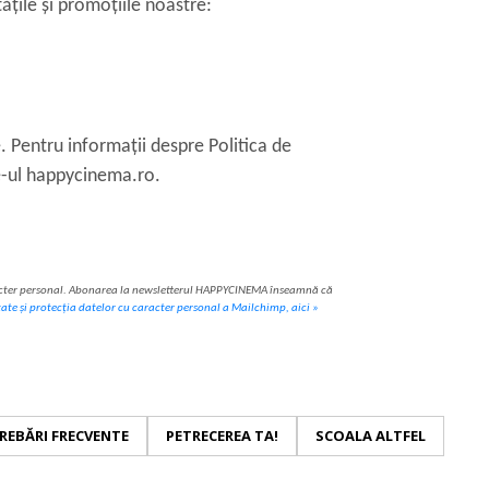
țile și promoțiile noastre:
. Pentru informații despre Politica de
te-ul happycinema.ro.
aracter personal. Abonarea la newsletterul HAPPYCINEMA înseamnă că
tate și protecția datelor cu caracter personal a Mailchimp, aici »
REBĂRI FRECVENTE
PETRECEREA TA!
SCOALA ALTFEL