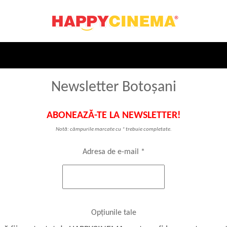
Newsletter Botoșani
ABONEAZĂ-TE LA NEWSLETTER!
Notă: câmpurile marcate cu
*
trebuie completate.
Adresa de e-mail
*
Opțiunile tale