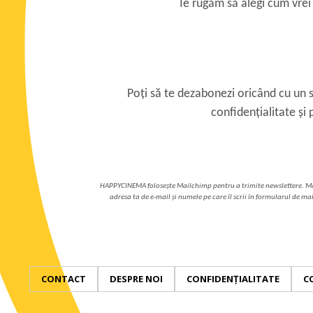
Te rugăm să alegi cum vrei
Poți să te dezabonezi oricând cu un s
confidențialitate și
HAPPYCINEMA folosește Mailchimp pentru a trimite newslettere. Mai
adresa ta de e-mail și numele pe care îl scrii în formularul de ma
CONTACT
DESPRE NOI
CONFIDENȚIALITATE
C