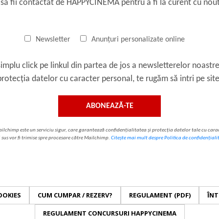
 să fii contactat de HAPPYCINEMA pentru a fi la curent cu noută
Newsletter
Anunțuri personalizate online
implu click pe linkul din partea de jos a newsletterelor noastre
 protecția datelor cu caracter personal, te rugăm să intri pe si
lchimp este un serviciu sigur, care garantează confidențialitatea și protecția datelor tale cu c
i sus vor fi trimise spre procesare către Mailchimp.
Citește mai mult despre Politica de confidențiali
OOKIES
CUM CUMPAR / REZERV?
REGULAMENT (PDF)
ÎNT
REGULAMENT CONCURSURI HAPPYCINEMA