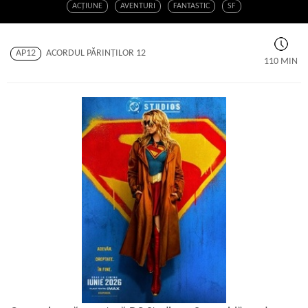
ACŢIUNE
AVENTURI
FANTASTIC
SF
AP12
ACORDUL PĂRINŢILOR 12
110 MIN