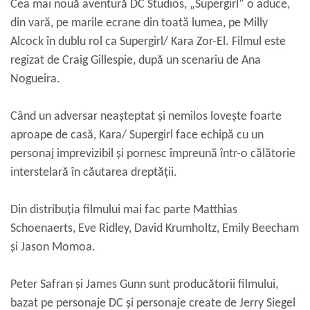
Cea mai nouă aventură DC Studios, „Supergirl” o aduce,
din vară, pe marile ecrane din toată lumea, pe Milly
Alcock în dublu rol ca Supergirl/ Kara Zor-El. Filmul este
regizat de Craig Gillespie, după un scenariu de Ana
Nogueira.
Când un adversar neașteptat și nemilos lovește foarte
aproape de casă, Kara/ Supergirl face echipă cu un
personaj imprevizibil și pornesc împreună într-o călătorie
interstelară în căutarea dreptății.
Din distribuția filmului mai fac parte Matthias
Schoenaerts, Eve Ridley, David Krumholtz, Emily Beecham
și Jason Momoa.
Peter Safran și James Gunn sunt producătorii filmului,
bazat pe personaje DC și personaje create de Jerry Siegel