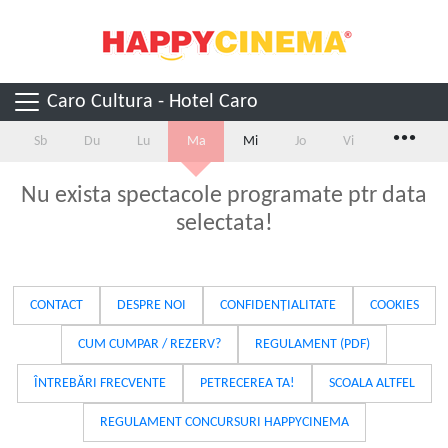
Caro Cultura - Hotel Caro
...
Sb
Du
Lu
Ma
Mi
Jo
Vi
Nu exista spectacole programate ptr data
selectata!
CONTACT
DESPRE NOI
CONFIDENȚIALITATE
COOKIES
CUM CUMPAR / REZERV?
REGULAMENT (PDF)
ÎNTREBĂRI FRECVENTE
PETRECEREA TA!
SCOALA ALTFEL
REGULAMENT CONCURSURI HAPPYCINEMA