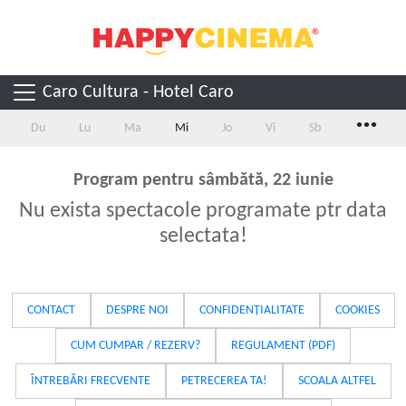
Caro Cultura - Hotel Caro
...
Du
Lu
Ma
Mi
Jo
Vi
Sb
Program pentru sâmbătă, 22 iunie
Nu exista spectacole programate ptr data
selectata!
CONTACT
DESPRE NOI
CONFIDENȚIALITATE
COOKIES
CUM CUMPAR / REZERV?
REGULAMENT (PDF)
ÎNTREBĂRI FRECVENTE
PETRECEREA TA!
SCOALA ALTFEL