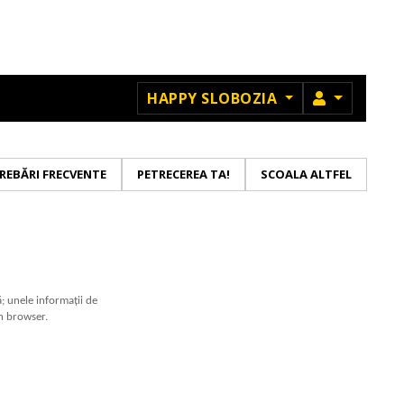
MEMBRU
HAPPY SLOBOZIA
REBĂRI FRECVENTE
PETRECEREA TA!
SCOALA ALTFEL
ă; unele informații de
in browser.