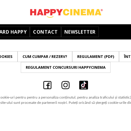
ARD HAPPY
CONTACT
NEWSLETTER
OOKIES
CUM CUMPAR / REZERV?
REGULAMENT (PDF)
ÎNT
REGULAMENT CONCURSURI HAPPYCINEMA
cookie-uri pentru pentru a personaliza conținutul, pentru analiza traficului și statistic
a site-ului sunt procesate de partenerii noștri. Puteți oricând să ștergeți cookie-urile d