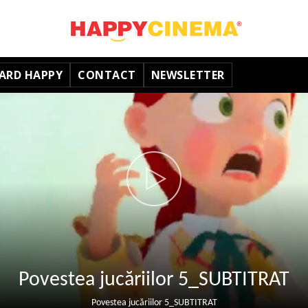
ARD HAPPY
CONTACT
NEWSLETTER
Povestea jucăriilor 5_SUBTITRAT
Povestea jucăriilor 5_SUBTITRAT