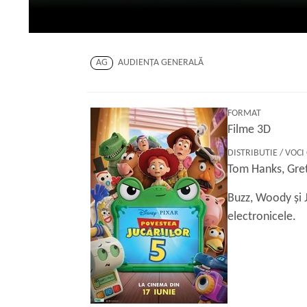
AG
AUDIENŢA GENERALĂ
FORMAT
Filme 3D
DISTRIBUTIE / VOCI
Tom Hanks, Gret
Buzz, Woody și J
electronicele.