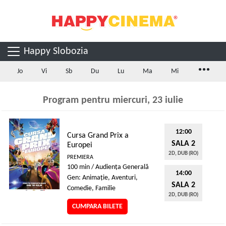
Happy Slobozia
...
Jo
Vi
Sb
Du
Lu
Ma
Mi
Program pentru miercuri, 23 iulie
12:00
Cursa Grand Prix a
SALA 2
Europei
2D, DUB (RO)
PREMIERA
100 min / Audienţa Generală
14:00
Gen: Animaţie, Aventuri,
SALA 2
Comedie, Familie
2D, DUB (RO)
CUMPARA BILETE