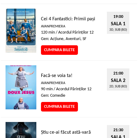
19:00
Cei 4 Fantastici: Primii pași
SALA 1
AVANPREMIERA
3D, SUB (RO)
120 min / Acordul Părinţilor 12
Gen: Acţiune, Aventuri, SF
CUMPARA BILETE
21:00
Facă-se voia ta!
SALA 2
AVANPREMIERA
2D, SUB (RO)
90 min / Acordul Părinţilor 12
Gen: Comedie
CUMPARA BILETE
21:30
Știu ce-ai făcut astă-vară
SALA 1