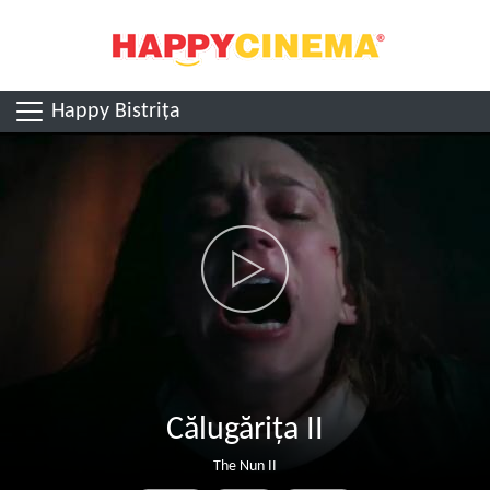
Happy Bistrița
Călugărița II
The Nun II