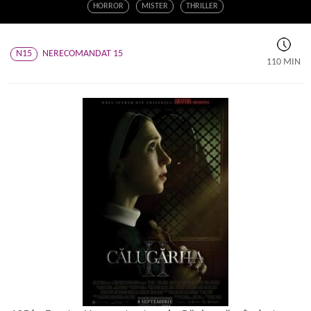
HORROR
MISTER
THRILLER
N15
NERECOMANDAT 15
110 MIN