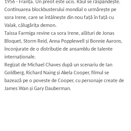
1956 - Franța. Un preot este ucis. Răul se răspândește.
Continuarea blockbusterului mondial o urmărește pe
sora Irene, care se întâlnește din nou față în față cu
Valak, călugărița demon.
Taissa Farmiga revine ca sora Irene, alături de Jonas
Bloquet, Storm Reid, Anna Popplewell și Bonnie Aarons,
înconjurate de o distribuție de ansamblu de talente
internaționale.
Regizat de Michael Chaves după un scenariu de Ian
Goldberg, Richard Naing și Akela Cooper, filmul se
bazează pe o poveste de Cooper, cu personaje create de
James Wan și Gary Dauberman.