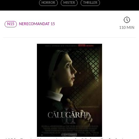
HORROR
MISTER
THRILLER
N15
NERECOMANDAT 15
110 MIN