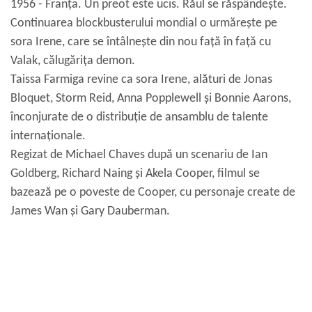
1956 - Franța. Un preot este ucis. Răul se răspândește.
Continuarea blockbusterului mondial o urmărește pe
sora Irene, care se întâlnește din nou față în față cu
Valak, călugărița demon.
Taissa Farmiga revine ca sora Irene, alături de Jonas
Bloquet, Storm Reid, Anna Popplewell și Bonnie Aarons,
înconjurate de o distribuție de ansamblu de talente
internaționale.
Regizat de Michael Chaves după un scenariu de Ian
Goldberg, Richard Naing și Akela Cooper, filmul se
bazează pe o poveste de Cooper, cu personaje create de
James Wan și Gary Dauberman.