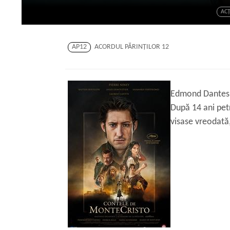
AC
AP12
ACORDUL PĂRINŢILOR 12
Edmond Dantes de
După 14 ani pet
visase vreodată,