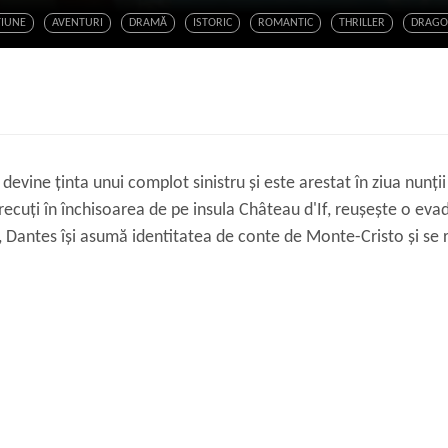
ŢIUNE
AVENTURI
DRAMĂ
ISTORIC
ROMANTIC
THRILLER
DRAGO
vine ținta unui complot sinistru și este arestat în ziua nunți
recuți în închisoarea de pe insula Château d'If, reușește o e
 Dantes își asumă identitatea de conte de Monte-Cristo și se r