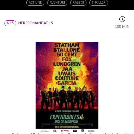
ACŢIUNE
AVENTURI
RĂZBOI
THRILLER
N15
NERECOMANDAT 15
100 MIN