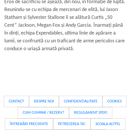
Eroii de sacrificiu se așează, din nou, în formație de luptă.
Reunindu-se cu echipa de mercenari de elită, lui Jason
Statham și Sylvester Stallone li se alătură Curtis „50
Cent” Jackson, Megan Fox și Andy Garcia. Înarmați până
în dinți, echipa Expendables, ultima linie de apărare a
lumii, se confruntă cu un traficant de arme periculos care
conduce o uriașă armată privată.
CONTACT
DESPRE NOI
CONFIDENȚIALITATE
COOKIES
CUM CUMPAR / REZERV?
REGULAMENT (PDF)
ÎNTREBĂRI FRECVENTE
PETRECEREA TA!
SCOALA ALTFEL