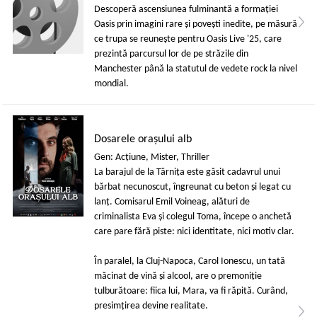
Descoperă ascensiunea fulminantă a formației
Oasis prin imagini rare și povești inedite, pe măsură
ce trupa se reunește pentru Oasis Live '25, care
prezintă parcursul lor de pe străzile din
Manchester până la statutul de vedete rock la nivel
mondial.
Dosarele orașului alb
Gen: Acţiune, Mister, Thriller
La barajul de la Târnița este găsit cadavrul unui
bărbat necunoscut, îngreunat cu beton și legat cu
lanț. Comisarul Emil Voineag, alături de
criminalista Eva și colegul Toma, începe o anchetă
care pare fără piste: nici identitate, nici motiv clar.
În paralel, la Cluj-Napoca, Carol Ionescu, un tată
măcinat de vină și alcool, are o premoniție
tulburătoare: fiica lui, Mara, va fi răpită. Curând,
presimțirea devine realitate.