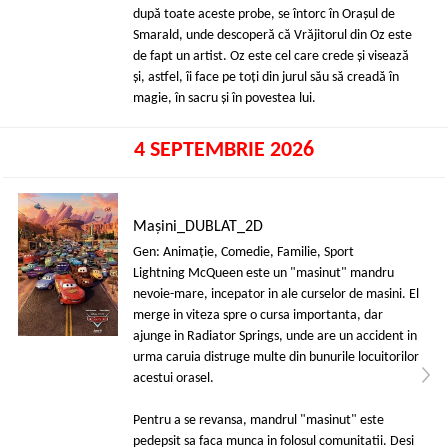
după toate aceste probe, se întorc în Orașul de
Smarald, unde descoperă că Vrăjitorul din Oz este
de fapt un artist. Oz este cel care crede și visează
și, astfel, îi face pe toți din jurul său să creadă în
magie, în sacru și în povestea lui.
4 SEPTEMBRIE 2026
Mașini_DUBLAT_2D
Gen: Animaţie, Comedie, Familie, Sport
Lightning McQueen este un "masinut" mandru
nevoie-mare, incepator in ale curselor de masini. El
merge in viteza spre o cursa importanta, dar
ajunge in Radiator Springs, unde are un accident in
urma caruia distruge multe din bunurile locuitorilor
acestui orasel.
Pentru a se revansa, mandrul "masinut" este
pedepsit sa faca munca in folosul comunitatii. Desi