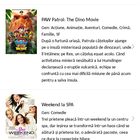
PAW Patrol: The Dino Movie
Gen: Acţiune, Animaţie, Aventuri, Comedie, Crimă,
Familie, SF
După o furtună uriașă, Patrula cățelușilor ajunge
pe o insulă misterioasă populată de dinozauri, unde
îl întâlnesc pe Rex, un cățeluș eșuat acolo. Când
activitatea minieră nesăbuită a lui Humdinger
declanșează o erupție vulcanică, echipa se
confruntă cu cea mai dificilă misiune de până acum
pentru a salva insula.
Weekend la SPA
Gen: Comedie
Trei prietene pleacă într-un weekend la un centru
spa, dar ieșirea se transformă într-un haos când se
alătură și prietena lor, o adevărată pacoste, ceea
ce duce la consecințe hilare.