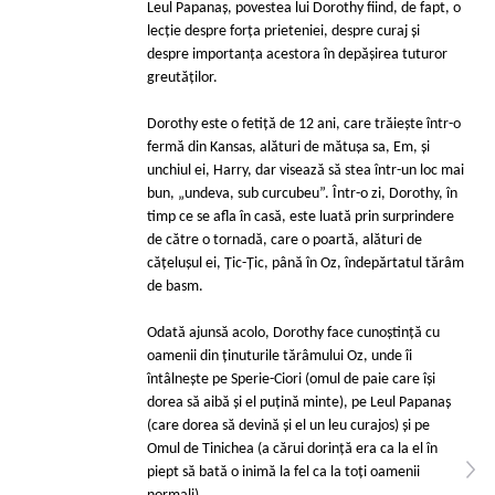
Leul Papanaș, povestea lui Dorothy fiind, de fapt, o
lecție despre forța prieteniei, despre curaj și
despre importanța acestora în depășirea tuturor
greutăților.
Dorothy este o fetiţă de 12 ani, care trăieşte într-o
fermă din Kansas, alături de mătuşa sa, Em, şi
unchiul ei, Harry, dar visează să stea într-un loc mai
bun, „undeva, sub curcubeu”. Într-o zi, Dorothy, în
timp ce se afla în casă, este luată prin surprindere
de către o tornadă, care o poartă, alături de
căţeluşul ei, Țic-Țic, până în Oz, îndepărtatul tărâm
de basm.
Odată ajunsă acolo, Dorothy face cunoştinţă cu
oamenii din ţinuturile tărâmului Oz, unde îi
întâlneşte pe Sperie-Ciori (omul de paie care îşi
dorea să aibă şi el puţină minte), pe Leul Papanaș
(care dorea să devină şi el un leu curajos) şi pe
Omul de Tinichea (a cărui dorinţă era ca la el în
piept să bată o inimă la fel ca la toţi oamenii