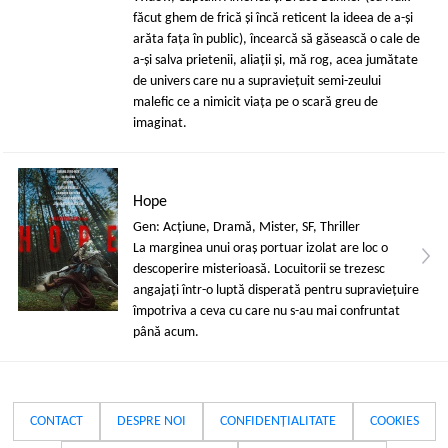
făcut ghem de frică și încă reticent la ideea de a-și
arăta fața în public), încearcă să găsească o cale de
a-și salva prietenii, aliații și, mă rog, acea jumătate
de univers care nu a supraviețuit semi-zeului
malefic ce a nimicit viața pe o scară greu de
imaginat.
Hope
Gen: Acţiune, Dramă, Mister, SF, Thriller
La marginea unui oraș portuar izolat are loc o
descoperire misterioasă. Locuitorii se trezesc
angajați într-o luptă disperată pentru supraviețuire
împotriva a ceva cu care nu s-au mai confruntat
până acum.
CONTACT
DESPRE NOI
CONFIDENȚIALITATE
COOKIES