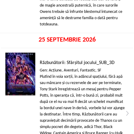
de magie ancestrală puternică, în care surorile
Owens trebuie să înfrunte blestemul întunecat ce
amenință să le destrame familia o dată pentru
totdeauna.
25 SEPTEMBRIE 2026
Răzbunătorii: Sfârșitul jocului_SUB_3D
Gen: Acţiune, Aventuri, Fantastic, SF
Plutind în voia sorții, în adâncul spațiului, fără apă
sau mâncare și cu rezervele de aer pe terminate,
Tony Stark înregistrează un mesaj pentru Pepper
Potts, în speranța că, într-o bună zi, probabil mult
după ce el nu va mai fi decât un schelet mumificat
la bordul unei nave în derivă, vorbele lui vor ajunge
la destinatar. Între timp, Răzbunătorii care au
supraviețuit decimării provocate de Thanos cu un
simplu pocnet din degete, adică Thor, Black
Widow, Captain America și Bruce Banner (cu Hulk