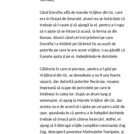
normali).
Când Dorothy află de marele Vrăjitor din Oz, care
era în Oraşul de Smarald, atunci ea se hotărăşte că
trebuie să-l caute şi să ajungă la el, pentru a-l ruga
să o ajute să se întoarcă acasă, la ferma sa din
Kansas. Atunci când cei trei prieteni pe care
Dorothy i-a întâlnit pe tărâmul Oz au auzit de
puterile pe care le are acest vrăjitor, s-au gândit că
îi poate ajuta şi pe ei, îndeplinindu-le dorinţele.
Călătoria în care ei pornesc, pentru a-l găsi pe
Vrăjitorul din Oz, se dovedeşte a nu fi una foarte
uşoară, dar datorită puterilor fiecăruia, reușesc
împreună să scape de pericolele pe care le
întâlnesc în calea lor. După un drum lung şi
extenuant, ei ajung la Marele Vrăjitor din Oz, dar
acesta nu e de acord să-i ajute pe cei patru atât de
uşor, spunându-le că pentru a le îndeplini dorinţele
trebuie să treacă prin câteva încercări. Astfel, ei
ajung să îi distrugă vrăjile cumplitei cotoroanțe Zug
Zag, descoperă povestea Maimuţelor Înaripate, şi,