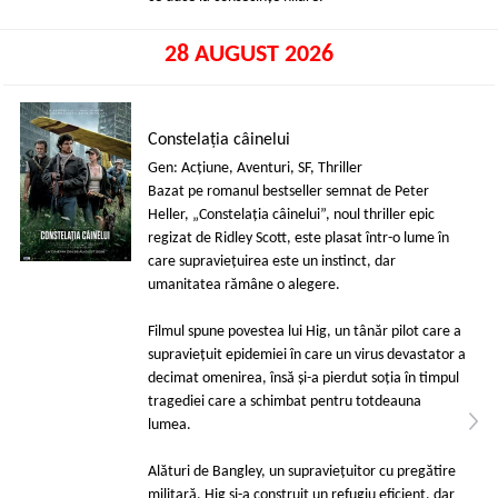
28 AUGUST 2026
Constelația câinelui
Gen: Acţiune, Aventuri, SF, Thriller
Bazat pe romanul bestseller semnat de Peter
Heller, „Constelația câinelui”, noul thriller epic
regizat de Ridley Scott, este plasat într-o lume în
care supraviețuirea este un instinct, dar
umanitatea rămâne o alegere.
Filmul spune povestea lui Hig, un tânăr pilot care a
supraviețuit epidemiei în care un virus devastator a
decimat omenirea, însă și-a pierdut soția în timpul
tragediei care a schimbat pentru totdeauna
lumea.
Alături de Bangley, un supraviețuitor cu pregătire
militară, Hig și-a construit un refugiu eficient, dar