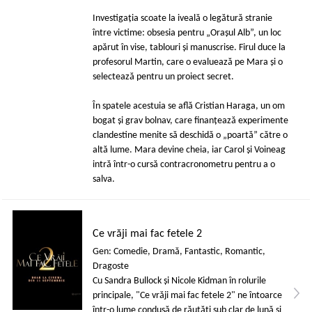
Investigația scoate la iveală o legătură stranie
între victime: obsesia pentru „Orașul Alb”, un loc
apărut în vise, tablouri și manuscrise. Firul duce la
profesorul Martin, care o evaluează pe Mara și o
selectează pentru un proiect secret.
În spatele acestuia se află Cristian Haraga, un om
bogat și grav bolnav, care finanțează experimente
clandestine menite să deschidă o „poartă” către o
altă lume. Mara devine cheia, iar Carol și Voineag
intră într-o cursă contracronometru pentru a o
salva.
Ce vrăji mai fac fetele 2
Gen: Comedie, Dramă, Fantastic, Romantic,
Dragoste
Cu Sandra Bullock și Nicole Kidman în rolurile
principale, "Ce vrăji mai fac fetele 2" ne întoarce
într-o lume condusă de răutăţi sub clar de lună și