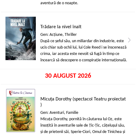
aventură de o noapte.
Trădare la nivel înalt
Gen: Acţiune, Thriller
După ce șeful său, un miliardar din industrie, este
ucis chiar sub ochii lui, lui Cole Reed i se înscenează
crima, iar acesta este nevoit să fugă în timp ce
încearcă să descopere o conspirație internațională.
30 AUGUST 2026
Micuța Dorothy (spectacol Teatru proiectat
)
Gen: Aventuri, Familie
Micuța Dorothy, pornită în căutarea lui Oz, este
însoțită în aventurile sale de Țic-Țic, cățelușul său,
și de prietenii săi, Sperie-Ciori, Omul de Tinichea și