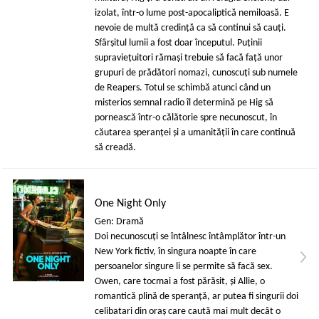
izolat, într-o lume post-apocaliptică nemiloasă. E
nevoie de multă credință ca să continui să cauți.
Sfârșitul lumii a fost doar începutul. Puținii
supraviețuitori rămași trebuie să facă față unor
grupuri de prădători nomazi, cunoscuți sub numele
de Reapers. Totul se schimbă atunci când un
misterios semnal radio îl determină pe Hig să
pornească într-o călătorie spre necunoscut, în
căutarea speranței și a umanității în care continuă
să creadă.
One Night Only
Gen: Dramă
Doi necunoscuți se întâlnesc întâmplător într-un
New York fictiv, în singura noapte în care
persoanelor singure li se permite să facă sex.
Owen, care tocmai a fost părăsit, și Allie, o
romantică plină de speranță, ar putea fi singurii doi
celibatari din oraș care caută mai mult decât o