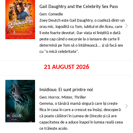
Gail Daughtry and the Celebrity Sex Pass
Gen: Comedie
Zoey Deutch este Gail Daughtry, o coafeză dintr-un
oraș mic, logodită cu Tom, iubitul ei din liceu, care
îi este foarte devotat. Dar viața ei liniștită e dată
peste cap când o excursie la o lansare de carte îl
determină pe Tom să o întâlnească... și să facă sex
cu "o mică celebritate".
21 AUGUST 2026
Insidious: Ei sunt printre noi
Gen: Horror, Mister, Thriller
Gemma, o tânără mamă singură care își crește
fiica în casa în care a crescut ea însăși, descoperă
că poate călători în Lumea de Dincolo și că are
capacitatea de a aduce înapoi în lumea reală ceea
ce trăiește acolo.