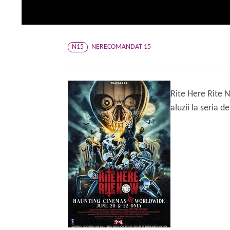
N15
NERECOMANDAT 15
Rite Here Rite 
aluzii la seria 