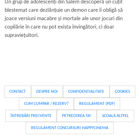
Un grup de adolescenți din Salem descoperă un cuțit
blestemat care dezlănțuie un demon care îi obligă să
joace versiuni macabre și mortale ale unor jocuri din
copilărie în care nu pot exista învingători, ci doar
supraviețuitori.
CONTACT
DESPRE NOI
CONFIDENȚIALITATE
COOKIES
CUM CUMPAR / REZERV?
REGULAMENT (PDF)
ÎNTREBĂRI FRECVENTE
PETRECEREA TA!
SCOALA ALTFEL
REGULAMENT CONCURSURI HAPPYCINEMA