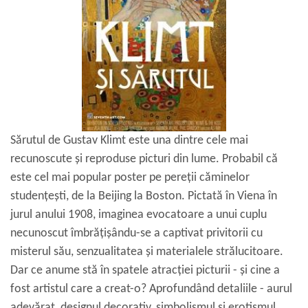
Sărutul de Gustav Klimt este una dintre cele mai
recunoscute și reproduse picturi din lume. Probabil că
este cel mai popular poster pe pereții căminelor
studențești, de la Beijing la Boston. Pictată în Viena în
jurul anului 1908, imaginea evocatoare a unui cuplu
necunoscut îmbrățișându-se a captivat privitorii cu
misterul său, senzualitatea și materialele strălucitoare.
Dar ce anume stă în spatele atracției picturii - și cine a
fost artistul care a creat-o? Aprofundând detaliile - aurul
adevărat, designul decorativ, simbolismul și erotismul