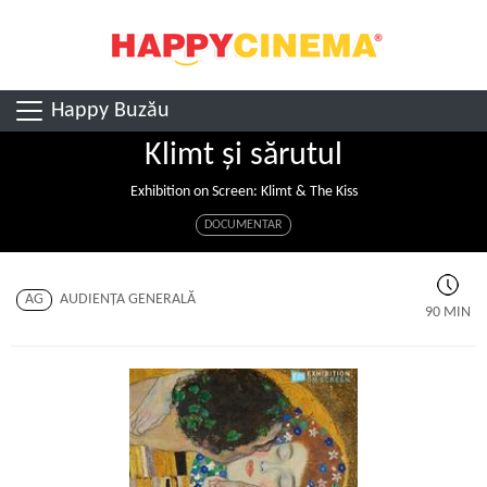
Happy Buzău
Klimt și sărutul
Exhibition on Screen: Klimt & The Kiss
DOCUMENTAR
AG
AUDIENŢA GENERALĂ
90 MIN