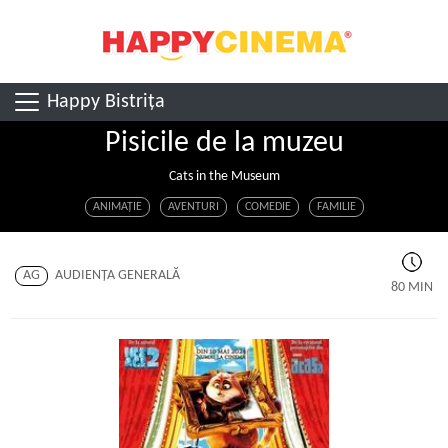
Happy Bistrița
Pisicile de la muzeu
Cats in the Museum
ANIMAŢIE
AVENTURI
COMEDIE
FAMILIE
AG
AUDIENŢA GENERALĂ
80 MIN