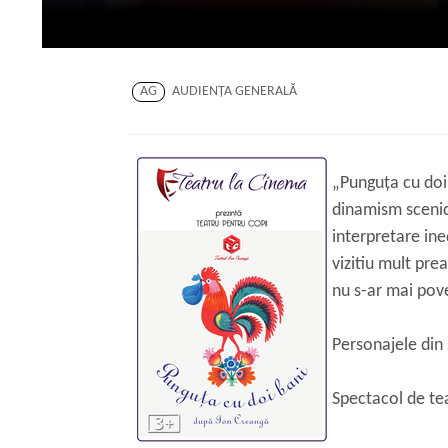
AG
AUDIENŢA GENERALĂ
„Punguța cu doi
dinamism scenic
interpretare ine
vizitiu mult pre
nu s-ar mai pove
Personajele din 
Spectacol de tea