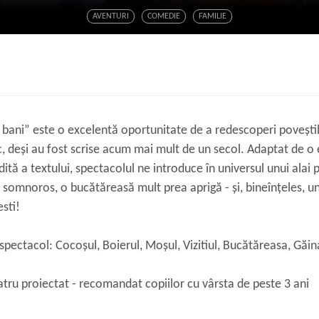
AVENTURI
COMEDIE
FAMILIE
 bani” este o excelentă oportunitate de a redescoperi poveştil
, deşi au fost scrise acum mai mult de un secol. Adaptat de o 
dită a textului, spectacolul ne introduce în universul unui alai
a somnoros, o bucătăreasă mult prea aprigă - și, bineînțeles, un 
sti!
spectacol: Cocoșul, Boierul, Moșul, Vizitiul, Bucătăreasa, Găin
tru proiectat - recomandat copiilor cu vârsta de peste 3 ani