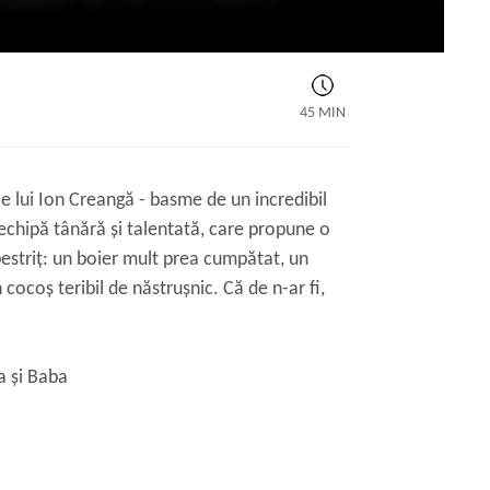
45 MIN
e lui Ion Creangă - basme de un incredibil
echipă tânără și talentată, care propune o
 pestriț: un boier mult prea cumpătat, un
cocoș teribil de năstrușnic. Că de n-ar fi,
a și Baba