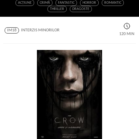
ACŢIUNE
CRIMĂ
FANTASTIC
HORROR
ROMANTIC
THRILLER
DRAGOSTE
IM18
INTERZIS MINORILOR
120 MIN