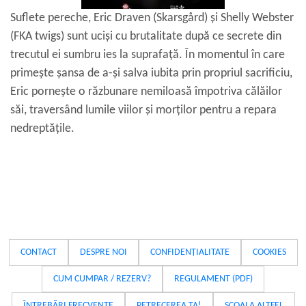
Suflete pereche, Eric Draven (Skarsgård) și Shelly Webster
(FKA twigs) sunt uciși cu brutalitate după ce secrete din
trecutul ei sumbru ies la suprafață. În momentul în care
primește șansa de a-și salva iubita prin propriul sacrificiu,
Eric pornește o răzbunare nemiloasă împotriva călăilor
săi, traversând lumile viilor și morților pentru a repara
nedreptățile.
CONTACT
DESPRE NOI
CONFIDENȚIALITATE
COOKIES
CUM CUMPAR / REZERV?
REGULAMENT (PDF)
ÎNTREBĂRI FRECVENTE
PETRECEREA TA!
SCOALA ALTFEL