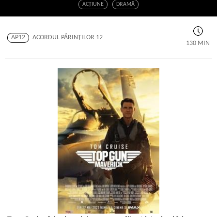
ACŢIUNE
DRAMĂ
AP12
ACORDUL PĂRINŢILOR 12
130 MIN