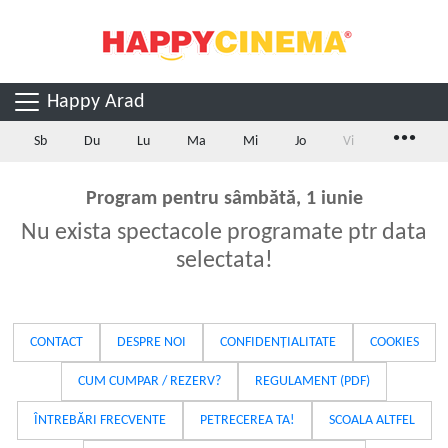
Happy Arad
...
Sb
Du
Lu
Ma
Mi
Jo
Vi
Program pentru sâmbătă, 1 iunie
Nu exista spectacole programate ptr data
selectata!
CONTACT
DESPRE NOI
CONFIDENȚIALITATE
COOKIES
CUM CUMPAR / REZERV?
REGULAMENT (PDF)
ÎNTREBĂRI FRECVENTE
PETRECEREA TA!
SCOALA ALTFEL