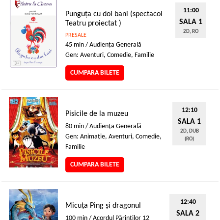
11:00
Punguța cu doi bani (spectacol
SALA 1
Teatru proiectat )
2D, RO
PRESALE
45 min / Audienţa Generală
Gen: Aventuri, Comedie, Familie
CUMPARA BILETE
12:10
Pisicile de la muzeu
SALA 1
80 min / Audienţa Generală
2D, DUB
Gen: Animaţie, Aventuri, Comedie,
(RO)
Familie
CUMPARA BILETE
12:40
Micuța Ping și dragonul
SALA 2
100 min / Acordul Părinţilor 12