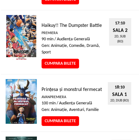
17:10
Haikuy!! The Dumpster Battle
SALA 2
PREMIERA
2D, SUB
90 min / Audienţa Generală
(RO)
Gen: Animaţie, Comedie, Dramă,
Sport
CUMPARA BILETE
18:10
Prințesa și monstrul fermecat
SALA 1
AVANPREMIERA
2D, DUB (RO)
100 min / Audienţa Generală
Gen: Animaţie, Aventuri, Familie
CUMPARA BILETE