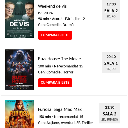
19:30
Weekend de vis
SALA 2
PREMIERA
2D, RO
90 min / Acordul Părinţilor 12
Gen: Comedie, Dramă
CUMPARA BILETE
20:10
Buzz House: The Movie
SALA 1
100 min / Nerecomandat 15
2D, RO
Gen: Comedie, Horror
CUMPARA BILETE
21:30
Furiosa: Saga Mad Max
SALA 2
150 min / Nerecomandat 15
2D, SUB (RO)
Gen: Acţiune, Aventuri, SF, Thriller