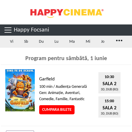
Happy Focsani
...
Vi
Sb
Du
Lu
Ma
Mi
Jo
Program pentru sâmbătă, 1 iunie
10:30
Garfield
SALA 2
100 min / Audienţa Generală
3D, DUB (RO)
Gen: Animaţie, Aventuri,
Comedie, Familie, Fantastic
15:00
SALA 2
CUMPARA BILETE
3D, DUB (RO)