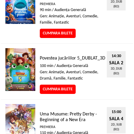
2D, DUB
PREMIERA
(RO)
90 min / Audienţa Generală
Gen: Animaţie, Aventuri, Comedie,
Familie, Fantastic
CUMPARA BILETE
14:30
Povestea jucăriilor 5_DUBLAT_3D
SALA 2
100 min / Audienţa Generală
3D, DUB
Gen: Animaţie, Aventuri, Comedie,
(RO)
Dramă, Familie, Fantastic
CUMPARA BILETE
15:00
Uma Musume: Pretty Derby -
SALA 4
Beginning of a New Era
2D, SUB
PREMIERA
(RO)
110 min / Audienţa Generală