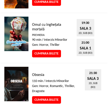
CUMPARA BILETE
19:30
Omul cu înghețata
SALA 3
mortală
2D, SUB (RO)
PREMIERA
90 min / Interzis Minorilor
21:00
Gen: Horror, Thriller
SALA 1
CUMPARA BILETE
2D, SUB (RO)
21:30
Obsesia
SALA 3
110 min / Interzis Minorilor
2D, SUB
Gen: Horror, Romantic, Thriller,
(RO)
Dragoste
CUMPARA BILETE