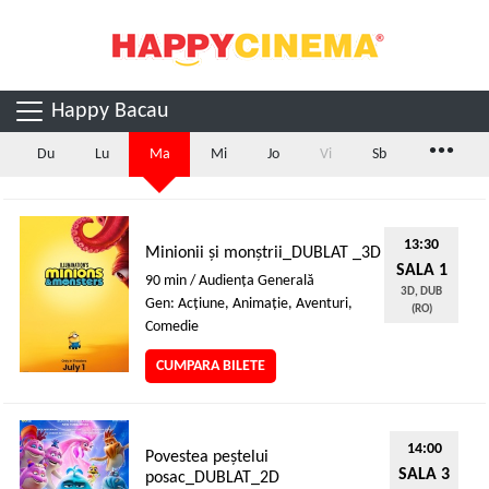
Happy Bacau
...
Du
Lu
Ma
Mi
Jo
Vi
Sb
13:30
Minionii și monștrii_DUBLAT _3D
SALA 1
90 min / Audienţa Generală
3D, DUB
Gen: Acţiune, Animaţie, Aventuri,
(RO)
Comedie
CUMPARA BILETE
14:00
Povestea peștelui
SALA 3
posac_DUBLAT_2D