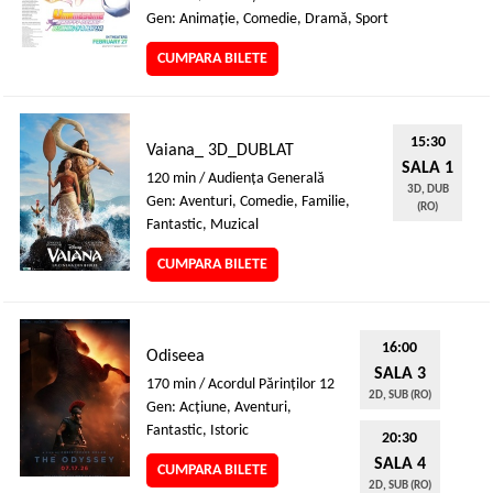
Gen: Animaţie, Comedie, Dramă, Sport
CUMPARA BILETE
15:30
Vaiana_ 3D_DUBLAT
SALA 1
120 min / Audienţa Generală
3D, DUB
Gen: Aventuri, Comedie, Familie,
(RO)
Fantastic, Muzical
CUMPARA BILETE
16:00
Odiseea
SALA 3
170 min / Acordul Părinţilor 12
2D, SUB (RO)
Gen: Acţiune, Aventuri,
Fantastic, Istoric
20:30
SALA 4
CUMPARA BILETE
2D, SUB (RO)