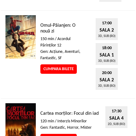
17:00
Omul-Păianjen: O
SALA 2
nouă zi
3D, SUB (RO)
150 min / Acordul
Părinţilor 12
18:00
Gen: Acţiune, Aventuri,
SALA 1
Fantastic, SF
3D, SUB (RO)
CUMPARA BILETE
20:00
SALA 2
3D, SUB (RO)
17:30
Cartea morților: Focul din iad
SALA 4
120 min / Interzis Minorilor
2D, SUB (RO)
Gen: Fantastic, Horror, Mister