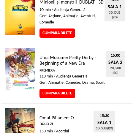
13:30
Minionii și monștrii_DUBLAT _3D
SALA 1
90 min / Audienţa Generală
3D, DUB
Gen: Acţiune, Animaţie, Aventuri,
(RO)
Comedie
CUMPARA BILETE
15:00
Uma Musume: Pretty Derby -
SALA 2
Beginning of a New Era
2D, SUB
PREMIERA
(RO)
110 min / Audienţa Generală
Gen: Animaţie, Comedie, Dramă, Sport
CUMPARA BILETE
15:30
Omul-Păianjen: O
SALA 1
nouă zi
3D, SUB (RO)
150 min / Acordul