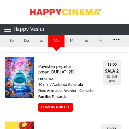
Happy Vaslui
...
Sb
Du
Lu
Ma
Mi
Jo
Vi
13:00
Povestea peștelui
SALA 2
posac_DUBLAT_2D
2D, DUB
PREMIERA
(RO)
90 min / Audienţa Generală
Gen: Animaţie, Aventuri, Comedie,
Familie, Fantastic
CUMPARA BILETE