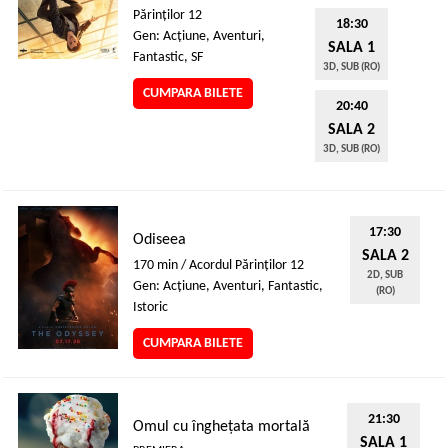
Părinţilor 12
18:30
Gen: Acţiune, Aventuri,
SALA 1
Fantastic, SF
3D, SUB (RO)
CUMPARA BILETE
20:40
SALA 2
3D, SUB (RO)
17:30
Odiseea
SALA 2
170 min / Acordul Părinţilor 12
2D, SUB
Gen: Acţiune, Aventuri, Fantastic,
(RO)
Istoric
CUMPARA BILETE
21:30
Omul cu înghețata mortală
SALA 1