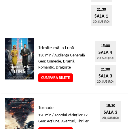
21:30
SALA 1
3D, SUB (RO)
15:00
Trimite-mă la Lună
SALA 4
130 min / Audienţa Generală
2D, SUB (RO)
Gen: Comedie, Dramă,
Romantic, Dragoste
21:00
SALA 3
CUMPARA BILETE
2D, SUB (RO)
18:30
Tornade
SALA 3
120 min / Acordul Părinţilor 12
2D, SUB (RO)
Gen: Acţiune, Aventuri, Thriller