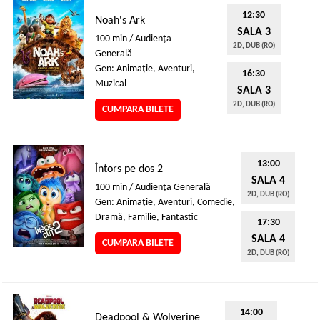
12:30
Noah's Ark
SALA 3
100 min / Audienţa
2D, DUB (RO)
Generală
Gen: Animaţie, Aventuri,
16:30
Muzical
SALA 3
2D, DUB (RO)
CUMPARA BILETE
13:00
Întors pe dos 2
SALA 4
100 min / Audienţa Generală
2D, DUB (RO)
Gen: Animaţie, Aventuri, Comedie,
Dramă, Familie, Fantastic
17:30
SALA 4
CUMPARA BILETE
2D, DUB (RO)
14:00
Deadpool & Wolverine