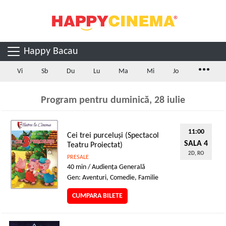
Happy Bacau
...
Vi
Sb
Du
Lu
Ma
Mi
Jo
Program pentru duminică, 28 iulie
11:00
Cei trei purceluși (Spectacol
SALA 4
Teatru Proiectat)
2D, RO
PRESALE
40 min / Audienţa Generală
Gen: Aventuri, Comedie, Familie
CUMPARA BILETE