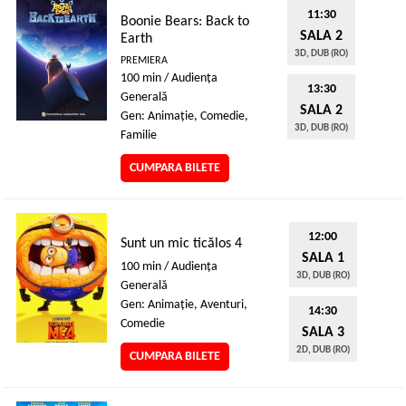
11:30
Boonie Bears: Back to
SALA 2
Earth
3D, DUB (RO)
PREMIERA
100 min / Audienţa
13:30
Generală
SALA 2
Gen: Animaţie, Comedie,
3D, DUB (RO)
Familie
CUMPARA BILETE
12:00
Sunt un mic ticălos 4
SALA 1
100 min / Audienţa
3D, DUB (RO)
Generală
Gen: Animaţie, Aventuri,
14:30
Comedie
SALA 3
2D, DUB (RO)
CUMPARA BILETE