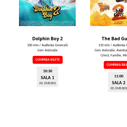
Dolphin Boy 2
The Bad Gu
100 min / Audienţa Generală
110 min / Audienţa 
Gen: Animaţie
Gen: Animaţie, Aventur
Crimă, Familie, Mis
CUMPARA BILETE
CUMPARA BIL
10:30
11:00
SALA 1
SALA 2
2D, DUB (RO)
3D, DUB (RO)