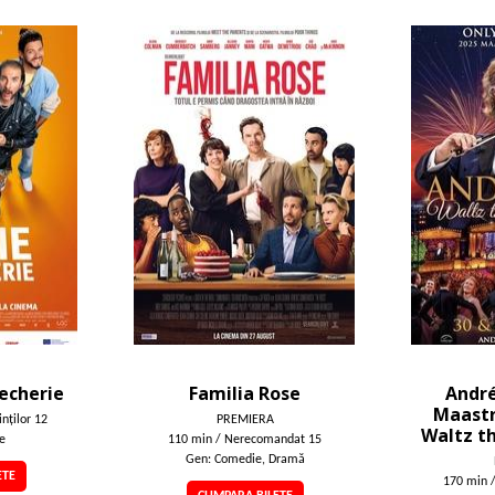
echerie
Familia Rose
André
Maastr
nţilor 12
PREMIERA
Waltz t
e
110 min / Nerecomandat 15
Gen: Comedie, Dramă
ETE
170 min 