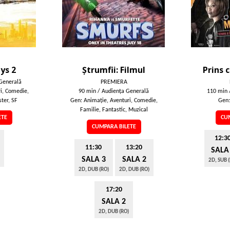
ys 2
Ștrumfii: Filmul
Prins 
Generală
PREMIERA
i, Comedie,
90 min / Audienţa Generală
110 min 
ter, SF
Gen: Animaţie, Aventuri, Comedie,
Gen:
Familie, Fantastic, Muzical
ETE
CUM
CUMPARA BILETE
12:3
11:30
13:20
SALA
SALA 3
SALA 2
2D, SUB 
2D, DUB (RO)
2D, DUB (RO)
17:20
SALA 2
2D, DUB (RO)