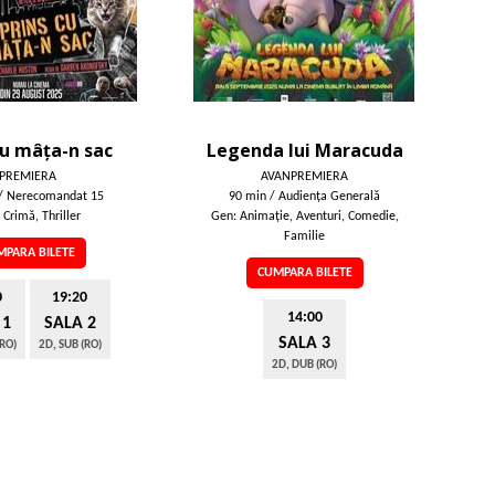
cu mâța-n sac
Legenda lui Maracuda
PREMIERA
AVANPREMIERA
/ Nerecomandat 15
90 min / Audienţa Generală
 Crimă, Thriller
Gen: Animaţie, Aventuri, Comedie,
Familie
PARA BILETE
CUMPARA BILETE
0
19:20
14:00
 1
SALA 2
SALA 3
(RO)
2D, SUB (RO)
2D, DUB (RO)