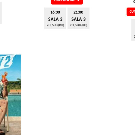
CUMPARA BILETE
G
CUM
16:00
21:00
SALA 3
SALA 3
2D, SUB (RO)
2D, SUB (RO)