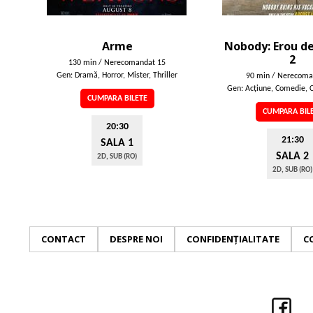
Arme
Nobody: Erou de
2
130 min / Nerecomandat 15
Gen: Dramă, Horror, Mister, Thriller
90 min / Nerecoma
Gen: Acţiune, Comedie, C
CUMPARA BILETE
CUMPARA BIL
20:30
21:30
SALA 1
SALA 2
2D, SUB (RO)
2D, SUB (RO)
CONTACT
DESPRE NOI
CONFIDENȚIALITATE
C