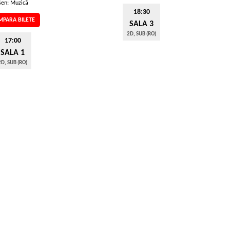
en: Muzică
18:30
PARA BILETE
SALA 3
2D, SUB (RO)
17:00
SALA 1
2D, SUB (RO)