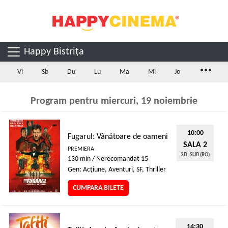
Happy Bistrița
...
Vi
Sb
Du
Lu
Ma
Mi
Jo
Program pentru miercuri, 19 noiembrie
10:00
Fugarul: Vânătoare de oameni
SALA 2
PREMIERA
2D, SUB (RO)
130 min / Nerecomandat 15
Gen: Acţiune, Aventuri, SF, Thriller
CUMPARA BILETE
14:30