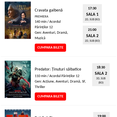
17:30
Cravata galbenă
SALA 1
PREMIERA
2D, SUB (RO)
140 min / Acordul
Părinţilor 12
21:00
Gen: Aventuri, Dramă,
SALA 2
Muzică
2D, SUB (RO)
CUMPARA BILETE
18:30
Predator: Ținuturi sălbatice
SALA 2
110 min / Acordul Părinţilor 12
3D, SUB
Gen: Acţiune, Aventuri, Dramă, SF,
(RO)
Thriller
CUMPARA BILETE
19:00