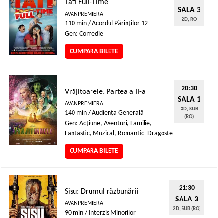
Tati Full-Time
SALA 3
AVANPREMIERA
2D, RO
110 min / Acordul Părinţilor 12
Gen: Comedie
CUMPARA BILETE
20:30
Vrăjitoarele: Partea a II-a
SALA 1
AVANPREMIERA
3D, SUB
140 min / Audienţa Generală
(RO)
Gen: Acţiune, Aventuri, Familie,
Fantastic, Muzical, Romantic, Dragoste
CUMPARA BILETE
21:30
Sisu: Drumul răzbunării
SALA 3
AVANPREMIERA
2D, SUB (RO)
90 min / Interzis Minorilor