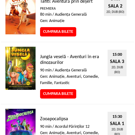
Tafiti: Aventură prin deșert
SALA 2
PREMIERA
2D, DUB (RO)
80 min / Audienţa Generală
Gen: Animaţie
CUMPARA BILETE
15:00
Jungla veselă - Aventuri în era
SALA 3
dinozaurilor
2D, DUB
90 min / Audienţa Generală
(RO)
Gen: Animaţie, Aventuri, Comedie,
Familie, Fantastic
CUMPARA BILETE
15:30
Zooapocalipsa
SALA 1
90 min / Acordul Părinţilor 12
2D, DUB
Gen: Animaţie, Aventuri, Comedie,
(RO)