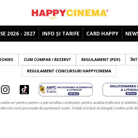
E 2026 - 2027
INFO ȘI TARIFE
CARD HAPPY
NEW
OOKIES
CUM CUMPAR / REZERV?
REGULAMENT (PDF)
ÎNT
REGULAMENT CONCURSURI HAPPYCINEMA
cookie-uri pentru pentru a personaliza conținutul, pentru analiza traficului și statistic
a site-ului sunt procesate de partenerii noștri. Puteți oricând să ștergeți cookie-urile d