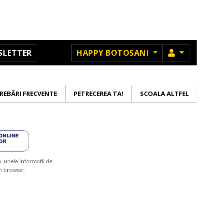
MEMBRU
SLETTER
HAPPY BOTOSANI
REBĂRI FRECVENTE
PETRECEREA TA!
SCOALA ALTFEL
ă; unele informații de
in browser.