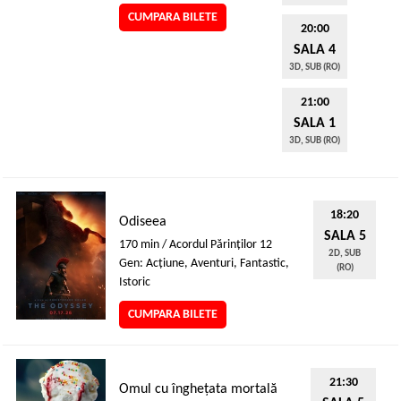
CUMPARA BILETE
20:00
SALA 4
3D, SUB (RO)
21:00
SALA 1
3D, SUB (RO)
18:20
Odiseea
SALA 5
170 min / Acordul Părinţilor 12
2D, SUB
Gen: Acţiune, Aventuri, Fantastic,
(RO)
Istoric
CUMPARA BILETE
21:30
Omul cu înghețata mortală