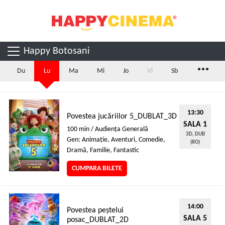
Happy Botosani
...
Du
Lu
Ma
Mi
Jo
Vi
Sb
13:30
Povestea jucăriilor 5_DUBLAT_3D
SALA 1
100 min / Audienţa Generală
3D, DUB
Gen: Animaţie, Aventuri, Comedie,
(RO)
Dramă, Familie, Fantastic
CUMPARA BILETE
14:00
Povestea peștelui
SALA 5
posac_DUBLAT_2D