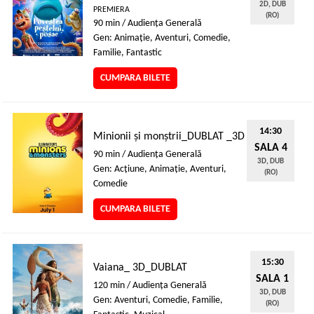
2D, DUB
PREMIERA
(RO)
90 min / Audienţa Generală
Gen: Animaţie, Aventuri, Comedie,
Familie, Fantastic
CUMPARA BILETE
14:30
Minionii și monștrii_DUBLAT _3D
SALA 4
90 min / Audienţa Generală
3D, DUB
Gen: Acţiune, Animaţie, Aventuri,
(RO)
Comedie
CUMPARA BILETE
15:30
Vaiana_ 3D_DUBLAT
SALA 1
120 min / Audienţa Generală
3D, DUB
Gen: Aventuri, Comedie, Familie,
(RO)