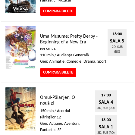
Fantastic, Muzical
CUMPARA BILETE
16:00
Uma Musume: Pretty Derby -
SALA 5
Beginning of a New Era
2D, SUB
PREMIERA
(RO)
110 min / Audienţa Generală
Gen: Animaţie, Comedie, Dramă, Sport
CUMPARA BILETE
17:00
Omul-Păianjen: O
SALA 4
nouă zi
3D, SUB (RO)
150 min / Acordul
Părinţilor 12
18:00
Gen: Acţiune, Aventuri,
SALA 1
Fantastic, SF
3D, SUB (RO)