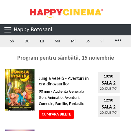
Happy Botosani
...
Sb
Du
Lu
Ma
Mi
Jo
Vi
Program pentru sâmbătă, 15 noiembrie
10:30
Jungla veselă - Aventuri în
SALA 2
era dinozaurilor
2D, DUB (RO)
90 min / Audienţa Generală
Gen: Animaţie, Aventuri,
12:30
Comedie, Familie, Fantastic
SALA 2
2D, DUB (RO)
CUMPARA BILETE