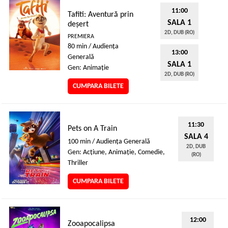
11:00
Tafiti: Aventură prin
SALA 1
deșert
2D, DUB (RO)
PREMIERA
80 min / Audienţa
13:00
Generală
SALA 1
Gen: Animaţie
2D, DUB (RO)
CUMPARA BILETE
11:30
Pets on A Train
SALA 4
100 min / Audienţa Generală
2D, DUB
Gen: Acţiune, Animaţie, Comedie,
(RO)
Thriller
CUMPARA BILETE
12:00
Zooapocalipsa