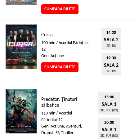
CUMPARA BILETE
14:30
Cursa
SALA 2
100 min / Acordul Părinţilor
2D, RO
12
Gen: Acţiune
19:30
SALA 2
CUMPARA BILETE
2D, RO
15:00
Predator: Ținuturi
SALA 1
sălbatice
3D, SUB (RO)
110 min / Acordul
Părinţilor 12
20:00
Gen: Acţiune, Aventuri,
SALA 1
Dramă, SF, Thriller
3D, SUB (RO)