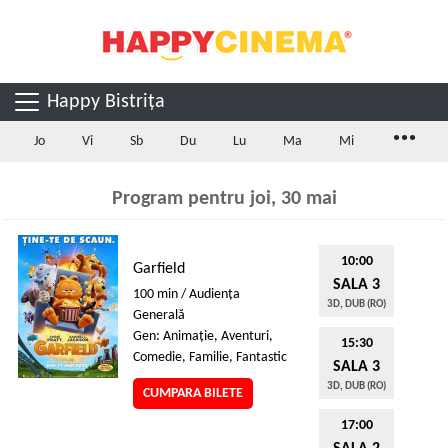
Happy Bistrița
...
Jo
Vi
Sb
Du
Lu
Ma
Mi
Program pentru joi, 30 mai
10:00
Garfield
SALA 3
100 min / Audienţa
3D, DUB (RO)
Generală
Gen: Animaţie, Aventuri,
15:30
Comedie, Familie, Fantastic
SALA 3
3D, DUB (RO)
CUMPARA BILETE
17:00