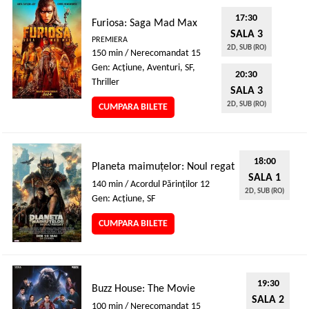
17:30
Furiosa: Saga Mad Max
SALA 3
PREMIERA
2D, SUB (RO)
150 min / Nerecomandat 15
Gen: Acţiune, Aventuri, SF,
20:30
Thriller
SALA 3
2D, SUB (RO)
CUMPARA BILETE
18:00
Planeta maimuțelor: Noul regat
SALA 1
140 min / Acordul Părinţilor 12
2D, SUB (RO)
Gen: Acţiune, SF
CUMPARA BILETE
19:30
Buzz House: The Movie
SALA 2
100 min / Nerecomandat 15