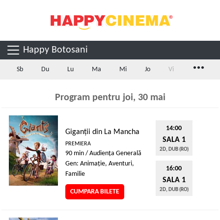
Happy Botosani
...
Sb
Du
Lu
Ma
Mi
Jo
Vi
Program pentru joi, 30 mai
14:00
Giganții din La Mancha
SALA 1
PREMIERA
2D, DUB (RO)
90 min / Audienţa Generală
Gen: Animaţie, Aventuri,
16:00
Familie
SALA 1
2D, DUB (RO)
CUMPARA BILETE