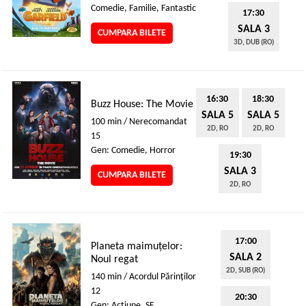
Comedie, Familie, Fantastic
17:30
SALA 3
CUMPARA BILETE
3D, DUB (RO)
16:30
18:30
Buzz House: The Movie
SALA 5
SALA 5
100 min / Nerecomandat
2D, RO
2D, RO
15
Gen: Comedie, Horror
19:30
SALA 3
CUMPARA BILETE
2D, RO
17:00
Planeta maimuțelor:
SALA 2
Noul regat
2D, SUB (RO)
140 min / Acordul Părinţilor
12
20:30
Gen: Acţiune, SF