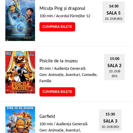
14:30
Micuța Ping și dragonul
SALA 5
100 min / Acordul Părinţilor 12
2D, DUB (RO)
CUMPARA BILETE
15:00
Pisicile de la muzeu
SALA 2
80 min / Audienţa Generală
2D, DUB
Gen: Animaţie, Aventuri, Comedie,
(RO)
Familie
CUMPARA BILETE
15:30
Garfield
SALA 3
100 min / Audienţa Generală
3D, DUB (RO)
Gen: Animaţie, Aventuri,