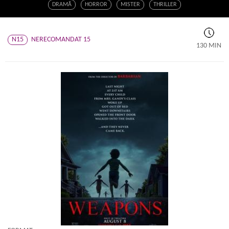
DRAMĂ
HORROR
MISTER
THRILLER
N15
NERECOMANDAT 15
130 MIN