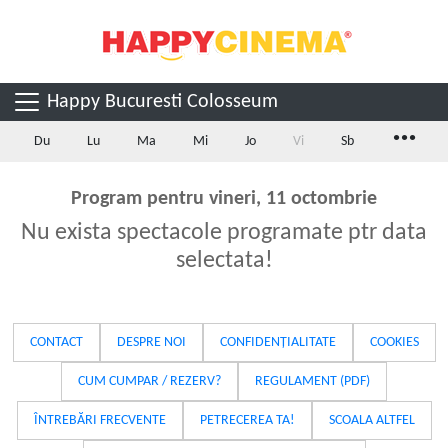
Happy Bucuresti Colosseum
...
Du
Lu
Ma
Mi
Jo
Vi
Sb
Program pentru vineri, 11 octombrie
Nu exista spectacole programate ptr data
selectata!
CONTACT
DESPRE NOI
CONFIDENȚIALITATE
COOKIES
CUM CUMPAR / REZERV?
REGULAMENT (PDF)
ÎNTREBĂRI FRECVENTE
PETRECEREA TA!
SCOALA ALTFEL