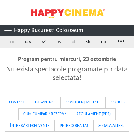
Happy Bucuresti Colosseum
...
Lu
Ma
Mi
Jo
Vi
Sb
Du
Program pentru miercuri, 23 octombrie
Nu exista spectacole programate ptr data
selectata!
CONTACT
DESPRE NOI
CONFIDENȚIALITATE
COOKIES
CUM CUMPAR / REZERV?
REGULAMENT (PDF)
ÎNTREBĂRI FRECVENTE
PETRECEREA TA!
SCOALA ALTFEL